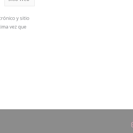
Web
rónico y sitio
xima vez que