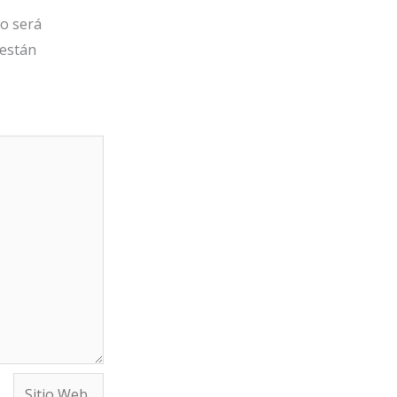
no será
 están
Sitio