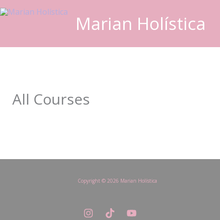
Ir
Marian Holística
al
contenido
All Courses
Copyright © 2026 Marian Holística